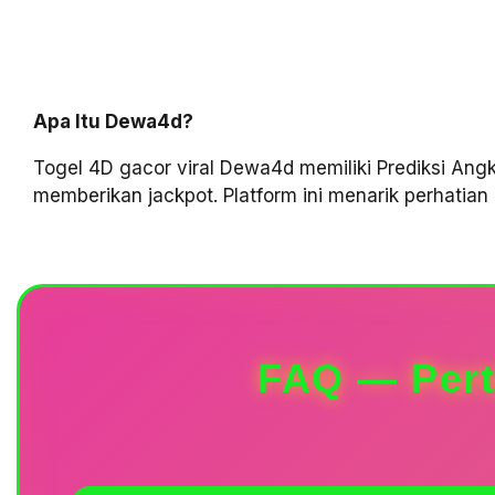
Apa Itu Dewa4d?
Togel 4D gacor viral Dewa4d memiliki Prediksi Ang
memberikan jackpot. Platform ini menarik perhatian
FAQ — Pert