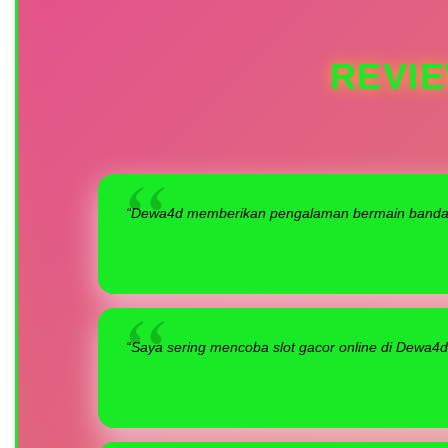
REVIE
“Dewa4d memberikan pengalaman bermain bandar 
“Saya sering mencoba slot gacor online di Dewa4d 