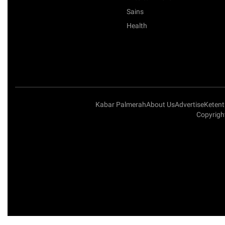
Sains
Health
Kabar Palmerah
About Us
Advertise
Keten
Copyrigh