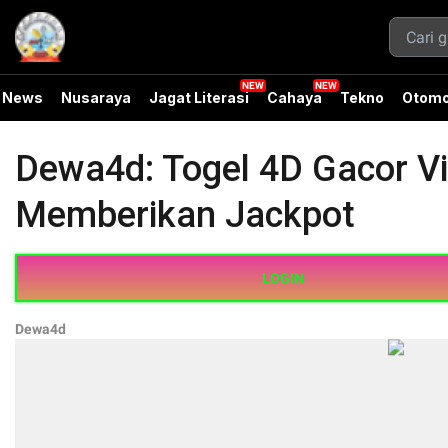
News
Nusaraya
Jagat Literasi
Cahaya
Tekno
Otomo
Dewa4d: Togel 4D Gacor Vi
Memberikan Jackpot
LOGIN
Dewa4d